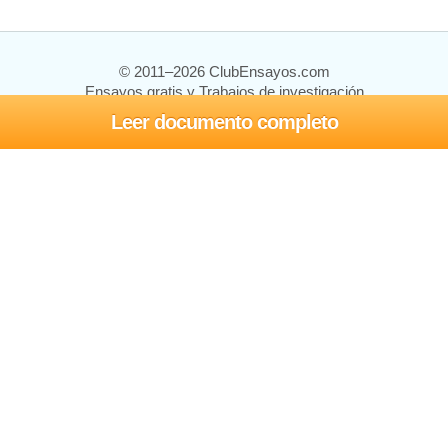
© 2011–2026 ClubEnsayos.com
Ensayos gratis y Trabajos de investigación
Leer documento completo
Ensayos y trabajos
Registrarse
Iniciar sesión
Ayuda
Contáctenos
Mapa del sitio
Política de privacidad
Términos de servicio