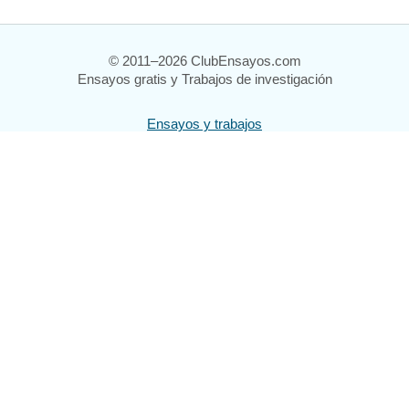
© 2011–2026 ClubEnsayos.com
Ensayos gratis y Trabajos de investigación
Ensayos y trabajos
Registrarse
Iniciar sesión
Ayuda
Contáctenos
Mapa del sitio
Política de privacidad
Términos de servicio