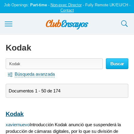
Job Openings:
Part-time
-
Non-exec Director
- Fully Remote UK/EU/CH -
Contact
Ensayos y trabajos
Kodak
Registrarse
Buscar
Iniciar sesión
Búsqueda avanzada
Contáctenos
Documentos 1 - 50 de 174
Kodak
xaviernuevo
Introducción Kodak anunció que suspenderá la
producción de cámaras digitales, por lo que su división de