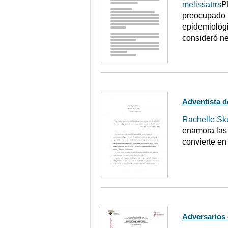
melissatrrs
P
preocupado p
epidemiológi
consideró ne
Adventista d
Rachelle Sk
enamora las 
convierte en
Adversarios 