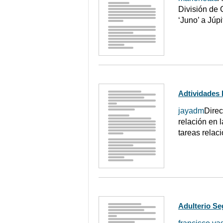
División de 
‘Juno’ a Júp
Adtividades
jayadm
Direc
relación en 
tareas relac
Adulterio Se