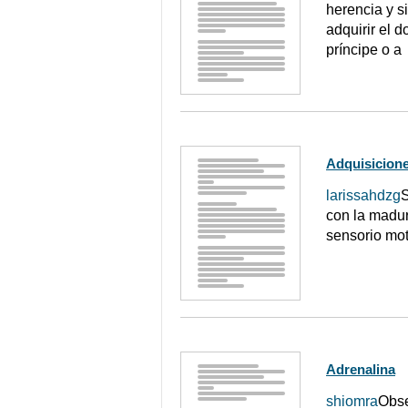
herencia y s
adquirir el 
príncipe o a
Adquisicione
larissahdzg
S
con la madur
sensorio mot
Adrenalina
shiomra
Obse