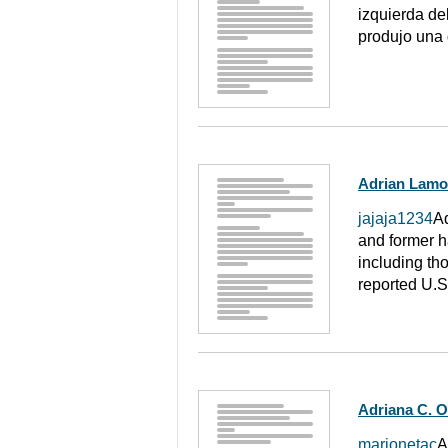
izquierda de
produjo una 
Adrian Lamo
jajaja1234
Ad
and former h
including th
reported U.S
Adriana C. O
marionetac
A