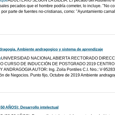
sque
ADULTERIO SEGÚN LA BIBLIA: El pecado del Adulterio es t
ipales pecados que el hombre podría cometer, lo incluye. "No com
a por parte de fuentes no-cristianas, como: "Ayuntamiento carna
dragogia. Ambiente andragogico y sistema de aprendizaje
s
UNIVERSIDAD NACIONAL ABIERTA RECTORADO DIRECCI
 CURSO DE INDUCCIÓN DE POSTGRADO 2019 CENTRO 
 ANDRAGOGIA AUTOR: Ing. Zoila Pontiles C.I. Nro.: V-95283
ón de Negocios. Punto fijo, Octubre de 2019 Ambiente andrago
0 AÑOS): Desarrollo intelectual