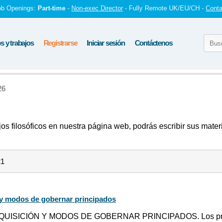
ob Openings:
Part-time
-
Non-exec Director
- Fully Remote UK/EU/CH -
Conta
 y trabajos
Registrarse
Iniciar sesión
Contáctenos
26
os filosóficos en nuestra página web, podrás escribir sus mater
21
 y modos de gobernar principados
UISICIÓN Y MODOS DE GOBERNAR PRINCIPADOS. Los princ