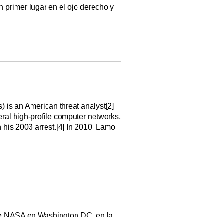
 primer lugar en el ojo derecho y
 is an American threat analyst[2]
eral high-profile computer networks,
 his 2003 arrest.[4] In 2010, Lamo
 de NASA en Washington DC, en la