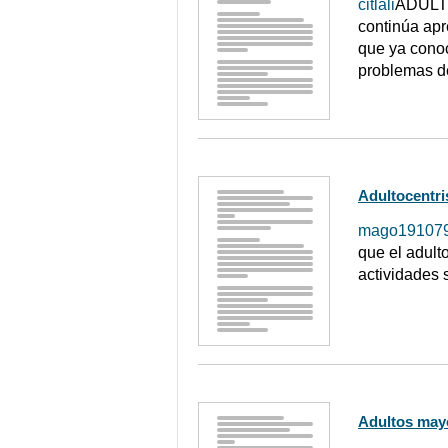
citlali
ADULTO 
continúa apr
que ya conoc
problemas de
Adultocentri
mago19107
que el adult
actividades s
Adultos may