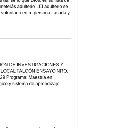
an serio que Dios, en su lista de
eterás adulterio". El adulterio se
l voluntario entre persona casada y
ÓN DE INVESTIGACIONES Y
LOCAL FALCÓN ENSAYO NRO.
29 Programa: Maestría en
gico y sistema de aprendizaje