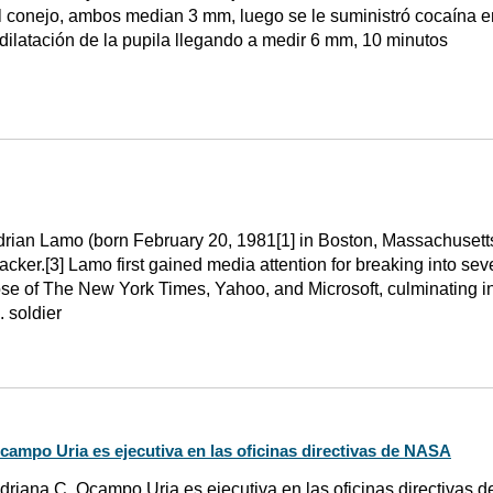
l conejo, ambos median 3 mm, luego se le suministró cocaína en
dilatación de la pupila llegando a medir 6 mm, 10 minutos
rian Lamo (born February 20, 1981[1] in Boston, Massachusetts)
acker.[3] Lamo first gained media attention for breaking into sev
ose of The New York Times, Yahoo, and Microsoft, culminating in
. soldier
campo Uria es ejecutiva en las oficinas directivas de NASA
driana C. Ocampo Uria es ejecutiva en las oficinas directivas