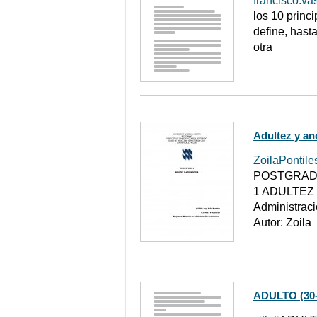
francisco.va
los 10 princ
define, hast
otra
Adultez y an
ZoilaPontile
POSTGRADO
1 ADULTEZ Y
Administraci
Autor: Zoila
ADULTO (30-5